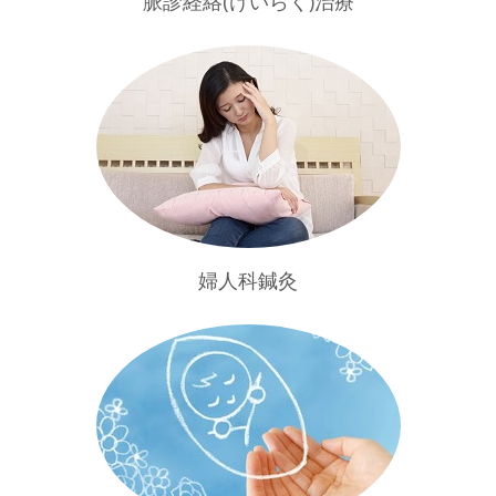
脈診経絡(けいらく)治療
婦人科鍼灸